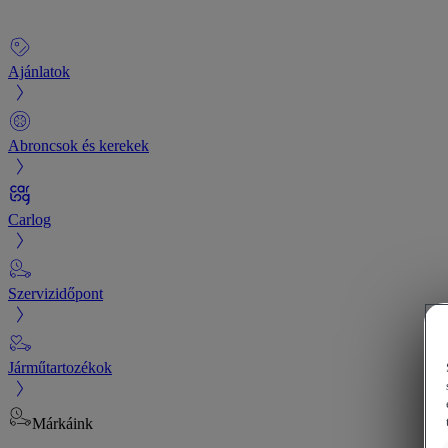
Ajánlatok
Abroncsok és kerekek
Carlog
Szervizidőpont
Járműtartozékok
Márkáink