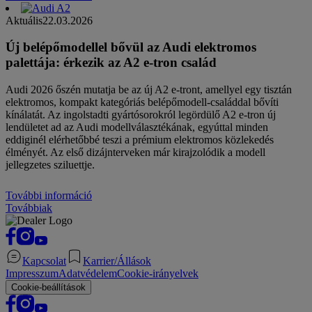
Aktuális
22.03.2026
Új belépőmodellel bővül az Audi elektromos
palettája: érkezik az A2 e-tron család
Audi 2026 őszén mutatja be az új A2 e-tront, amellyel egy tisztán
elektromos, kompakt kategóriás belépőmodell-családdal bővíti
kínálatát. Az ingolstadti gyártósorokról legördülő A2 e-tron új
lendületet ad az Audi modellválasztékának, egyúttal minden
eddiginél elérhetőbbé teszi a prémium elektromos közlekedés
élményét. Az első dizájnterveken már kirajzolódik a modell
jellegzetes sziluettje.
További információ
Továbbiak
Kapcsolat
Karrier/Állások
Impresszum
Adatvédelem
Cookie-irányelvek
Cookie-beállítások