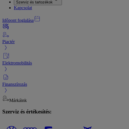
Szerviz és tartozékok
Kapcsolat
Időpont foglalása
Piactér
Elektromobilitás
Finanszírozás
Márkáink
Szerviz és értékesítés: