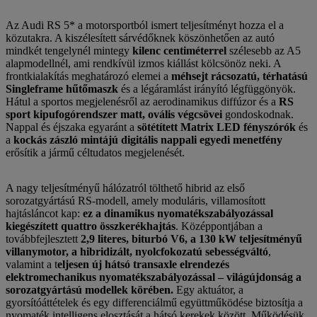
Az Audi RS 5* a motorsportból ismert teljesítményt hozza el a
közutakra. A kiszélesített sárvédőknek köszönhetően az autó
mindkét tengelynél mintegy
kilenc centiméterrel
szélesebb az A5
alapmodellnél, ami rendkívül izmos kiállást kölcsönöz neki. A
frontkialakítás meghatározó elemei a
méhsejt rácsozatú, térhatású
Singleframe hűtőmaszk
és a légáramlást irányító légfüggönyök.
Hátul a sportos megjelenésről az aerodinamikus diffúzor és a
RS
sport kipufogórendszer matt, ovális végcsövei
gondoskodnak.
Nappal és éjszaka egyaránt a
sötétített Matrix LED fényszórók
és
a
kockás zászló mintájú digitális nappali egyedi menetfény
erősítik a jármű céltudatos megjelenését.
A nagy teljesítményű hálózatról tölthető hibrid az első
sorozatgyártású RS-modell, amely moduláris, villamosított
hajtásláncot kap:
ez a dinamikus nyomatékszabályozással
kiegészített quattro összkerékhajtás
. Középpontjában a
továbbfejlesztett
2,9 literes, biturbó V6, a 130 kW teljesítményű
villanymotor, a hibridizált, nyolcfokozatú sebességváltó
,
valamint a t
eljesen új hátsó transaxle elrendezés
elektromechanikus nyomatékszabályozással – világújdonság a
sorozatgyártású modellek körében.
Egy aktuátor, a
gyorsítóáttételek és egy differenciálmű együttműködése biztosítja a
nyomaték intelligens elosztását a hátsó kerekek között. Működésük