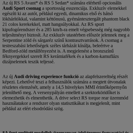
Az új RS 5 Avant* és RS 5 Sedan* számára elérhető opcionális
Audi Sport csomag
a sportosság esszenciája. Exkluzív elemekkel
egészíti ki az autót, például egyedi, dinamikus első és hátsó
lökhárítókkal, valamint kéttónusú, gyémántesztergált phantom black
21 colos kerekekkel, matt hangsúlyokkal. Az RS sport
kipufogórendszer és a 285 km/h-ra emelt végsebesség még nagyobb
teljesítményt biztosít. Az exkluzív utastérben először jelennek meg a
Serpentine zöld és sárgaréz színű kontrasztvarrások. A csomag a
testreszabási lehetőségek széles tárházát kínálja, beleértve a
Bedford-zöld metálfényezést is. A megjelenést a bronzszínű
féknyergekkel szerelt RS kerámiafékek és a karbon-kamuflázs
dizájnelemek teszik teljessé.
Az új
Audi driving experience funkció
az alapfelszereltség részét
képezi. Lehetővé teszi a felhasználók számára a megtett útvonalak
részletes elemzését, amely a 14,5 hüvelykes MMI érintőképernyőn
jeleníthető meg. A versenypályán emellett a szektorköridőket is
elemezhetik és elmenthetik. A drive select RS torque rear üzemmód
használatakor a rendszer olyan statisztikákat is megjelenít, mint
például az elért elsodródási szög.
*A fent említett modellek üzemanyag-/elektromos fogyasztási és