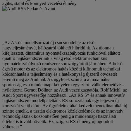
agilis, stabil és könnyed vezetési élmény.
„Az A5-ös modellsorozat új csúcsmodellje az első
nagyteljesítményű, hálózatról tölthető hibridünk. Az újonnan
kifejlesztett, dinamikus nyomatékszabályozás funkcióval ellátott
quattro hajtásrendszerünk a világ első elektromechanikus
nyomatékszabályozó rendszere sorozatgyártott járműben. A belső
égésű motor és az elektromos hajtás közötti kifinomult technikai
kölcsönhatás a teljesítmény és a hatékonyság újszerű ötvözetét
teremti meg az Audinál. Az ügyfelek számára a maximális
sportosság és a mindennapi kényelem egyszerre válik elérhetővé –
nyilatkozta Gernot Döllner, az Audi vezérigazgatója. Rolf Michl, az
Audi Sport ügyvezetője hozzáteszi: „Az RS 5* és annak innovatív
hajtásrendszere modellpalettánk RS-sorozatának egy teljesen új
korszakát vetíti előre. Az ügyfeleink által kedvelt menetdinamikát új
szintre emelik, a tisztán elektromos közlekedésnek és az innovatív
technológiáknak köszönhetően pedig a mindennapi használati
értéket is továbbnövelik. Ez az igazi RS-élmény újragondolt
változata.”