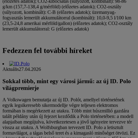
(előzetes adatok); CO2-kibocsátás (súlyozott, kombinált): 98-86
g/km (157,7-138,4 g/mérföld) (előzetes adatok); CO2-osztály
(súlyozott, kombinált): C-B (előzetes adatok); üzemanyag-
fogyasztás lemerült akkumulátorral (kombinált): 10,0-9,5 l/100 km
(23,5-24,8 amerikai mérföld/gallon) (előzetes adatok); CO2-osztály
lemerült akkumulátorral: G (előzetes adatok)
Fedezzen fel további híreket
Aktuális
27.04.2026
Sokkal több, mint egy városi jármű: az új ID. Polo
világpremierje
A Volkswagen bemutatja az új ID. Polót, amellyel történetének
egyik legsikeresebb sikermodellje végre teljesen elektromos
formában is megérkezett az utakra. Több mint húszmillió gazdára
talált példány után új fejezet kezdődik a Polo történetében: a modell
alapjaiban megújulva, következetesen a jövő igényeire tervezve tér
vissza az utakra. A Wolfsburgban tervezett ID. Polo a letisztult
formavilágot, a tágas belső teret és a kimagasló minőséget ötvözi. Ez