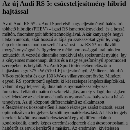
Az új Audi RS 5: csúcsteljesítmény hibrid
hajtással
Az új Audi RS 5* az Audi Sport első nagyteljesítményű hálózatról
tölthető hibridje (PHEV) – igazi RS ismertetőjegyekkel, és a hozzá
méltón, finomhangolt hibridtechnológiával. Akár kanyargós hegyi
utakon autózik, akár hosszú autópálya-szakaszokat gyűr le, vagy
épp elektromos módban szeli át a várost – az RS 5* rendkívüli
mozgékonysággal és figyelemre méltó pontossággal ural minden
szituációt. A vezetési dinamika rendkívül tág spektrumát nyújtja, így
a kényelmes mindennapi útitárs és a nagy teljesítményű sportmodell
szerepében is helytáll. Az Audi Sport történetében először a
hajtáslánc egy 375 kW (510 LE) teljesítményű, 2,9 literes, biturbó
V6-os erőforrást és egy 130 kW-os villanymotort ötvöz. Mindezt
egyedi RS sportfutómű egészíti ki két szelepes lengéscsillapítókkal,
valamint egy teljesen új, dinamikus nyomatékszabályozás
funkcióval ellátott quattro összkerékhajtás, amely világújdonságként
teszi lehetővé az elektromechanikus nyomatékszabályozást a hátsó
tengelyen. Az új központi differenciálmű az alkalmazott
előfeszítésnek köszönhetően állandó részleges zárást biztosít, ezzel
optimalizálva a tengelyek közötti nyomatékelosztást. A hátsó tengely
kerekek közötti nyomatékelosztásáról egy új differenciálmű
gondoskodik, amely képes ezredmásodpercek alatt átcsoportosítani a
hajtóerőt az egyik kerékről a másikra. Az eredmény: kivételesen