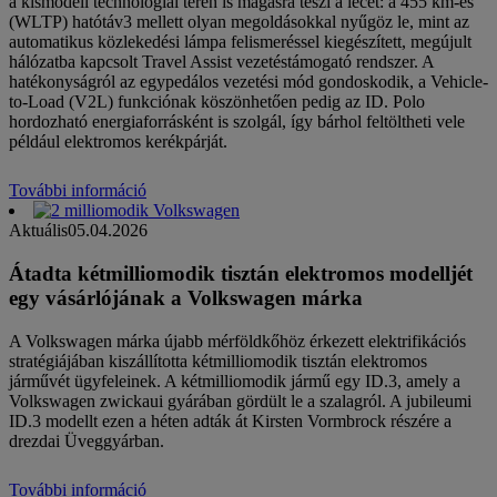
a kismodell technológiai téren is magasra teszi a lécet: a 455 km-es
(WLTP) hatótáv3 mellett olyan megoldásokkal nyűgöz le, mint az
automatikus közlekedési lámpa felismeréssel kiegészített, megújult
hálózatba kapcsolt Travel Assist vezetéstámogató rendszer. A
hatékonyságról az egypedálos vezetési mód gondoskodik, a Vehicle-
to-Load (V2L) funkciónak köszönhetően pedig az ID. Polo
hordozható energiaforrásként is szolgál, így bárhol feltöltheti vele
például elektromos kerékpárját.
További információ
Aktuális
05.04.2026
Átadta kétmilliomodik tisztán elektromos modelljét
egy vásárlójának a Volkswagen márka
A Volkswagen márka újabb mérföldkőhöz érkezett elektrifikációs
stratégiájában kiszállította kétmilliomodik tisztán elektromos
járművét ügyfeleinek. A kétmilliomodik jármű egy ID.3, amely a
Volkswagen zwickaui gyárában gördült le a szalagról. A jubileumi
ID.3 modellt ezen a héten adták át Kirsten Vormbrock részére a
drezdai Üveggyárban.
További információ