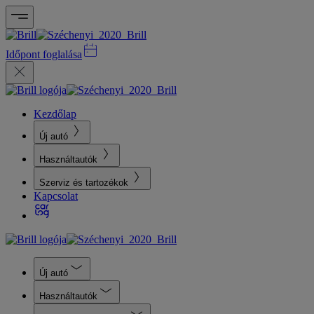
Időpont foglalása
Kezdőlap
Új autó
Használtautók
Szerviz és tartozékok
Kapcsolat
Új autó
Használtautók