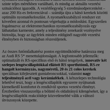
szinte teljes mértékben variálható, és mindig az aktuális vezetési
szituációhoz igazodik. A vezérlőegység 5 ezredmásodpercenként –
azaz 200 Hz-es frekvenciával – számítja újra a hátsó kerekek közötti
optimális nyomatékeloszlást. A nyomatékszabályzó rendszer ezt
követően azonnal és pontosan végrehajtja a módosítást. Egyszerűen
fogalmazva: az elektromechanikus nyomatékszabályozás egy
láthatatlan karmester, amely a teljesítmény zenekarát vezényelve
biztosítja, hogy az ügyfelek minden eddiginél nagyobb vezetési
élményben és biztonságban részesüljenek.
Az összes futóműalkatrész pontos együttműködése határozza meg
az Audi RS 5* menettulajdonságait. A legfontosabb jellemzők:
optimalizált és RS-specifikus első és hátsó tengelyek, i
nnovatív két
szelepes lengéscsillapítókkal ellátott RS sportfutómű, RS-re
hangolt kormányzás, nagyméretű, 20 és 21 colos kerekek
speciálisan kifejlesztett gumiabroncsokkal, valamint
nagy
teljesítményű acél vagy kerámiafékek
. A kétszelepes technológia
lehetővé teszi, hogy a lengéscsillapítók egyszerre nyújtsanak
kiemelkedő komfortot és rendkívül sportos vezetési élményt.
Érezhetően visszaszorítja a bólintó és oldalirányú kilengéseket, így a
lengéscsillapítók reakcióideje közvetlenebbé válik a változó
útviszonyok közepette.